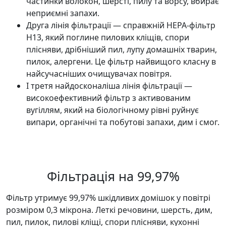
частинки волокон, шерсті, пилу та ворсу, вбирає
неприємні запахи.
Друга лінія фільтрації — справжній НЕРА-фільтр
H13, який поглине пилових кліщів, спори
плісняви, дрібніший пил, лупу домашніх тварин,
пилок, алергени. Це фільтр найвищого класну в
найсучасніших очищувачах повітря.
І третя найдосконаліша лінія фільтрації —
високоефективний фільтр з активованим
вугіллям, який на біологічному рівні руйнує
випари, органічні та побутові запахи, дим і смог.
Фільтрація на 99,97%
Фільтр утримує 99,97% шкідливих домішок у повітрі
розміром 0,3 мікрона. Леткі речовини, шерсть, дим,
пил, пилок, пилові кліщі, спори плісняви, кухонні