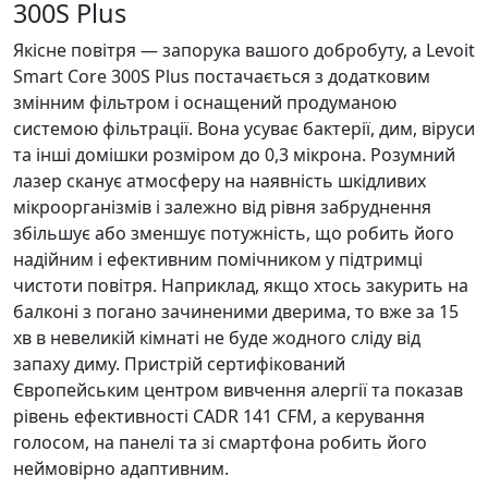
300S Plus
Якісне повітря — запорука вашого добробуту, а Levoit
Smart Core 300S Plus постачається з додатковим
змінним фільтром і оснащений продуманою
системою фільтрації. Вона усуває бактерії, дим, віруси
та інші домішки розміром до 0,3 мікрона. Розумний
лазер сканує атмосферу на наявність шкідливих
мікроорганізмів і залежно від рівня забруднення
збільшує або зменшує потужність, що робить його
надійним і ефективним помічником у підтримці
чистоти повітря. Наприклад, якщо хтось закурить на
балконі з погано зачиненими дверима, то вже за 15
хв в невеликій кімнаті не буде жодного сліду від
запаху диму. Пристрій сертифікований
Європейським центром вивчення алергії та показав
рівень ефективності CADR 141 CFM, а керування
голосом, на панелі та зі смартфона робить його
неймовірно адаптивним.