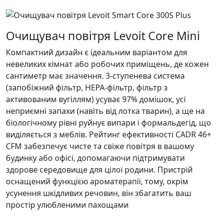
Очищувач повітря Levoit Core Mini
Компактний дизайн є ідеальним варіантом для
невеликих кімнат або робочих приміщень, де кожен
сантиметр має значення. 3-ступенева система
(запобіжний фільтр, НЕРА-фільтр, фільтр з
активованим вугіллям) усуває 97% домішок, усі
неприємні запахи (навіть від лотка тварин), а ще на
біологічному рівні руйнує випари і формальдегід, що
виділяється з меблів. Рейтинг ефективності CADR 46+
CFM забезпечує чисте та свіже повітря в вашому
будинку або офісі, допомагаючи підтримувати
здорове середовище для цілої родини. Пристрій
оснащений функцією ароматерапії, тому, окрім
усунення шкідливих речовин, він збагатить ваш
простір улюбленими пахощами