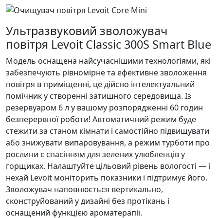
Ультразвуковий зволожувач
повітря Levoit Classic 300S Smart Blue
Модель оснащена найсучаснішими технологіями, які
забезпечують рівномірне та ефективне зволоження
повітря в приміщенні, це дійсно інтелектуальний
помічник у створенні затишного середовища. Із
резервуаром 6 л у вашому розпорядженні 60 годин
безперервної роботи! Автоматичний режим буде
стежити за станом кімнати і самостійно підвищувати
або знижувати випаровування, а режим турботи про
рослини є спасінням для зелених улюбленців у
горщиках. Налаштуйте цільовий рівень вологості — і
нехай Levoit моніторить показники і підтримує його.
Зволожувач наповнюється вертикально,
сконструйований у дизайні без протікань і
оснащений функцією ароматерапії.