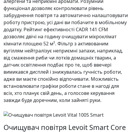
алергени та неприємні аромати. Розумний
функціонал дозволяє контролювати рівень
забруднення повітря та автоматично налаштовувати
роботу пристрою, усі дані ви побачите в мобільному
додатку. Рейтинг ефективності CADR 141 CFM
дозволяє двічі на годину очищувати мікроклімат
кімнати площею 52 м². Фільтр з активованим
вугіллям нейтралізує неприємні запахи, наприклад,
від смаження риби чи лотків домашніх тварин, а
датчик освітлення подбає про те, щоб ввечері
вимикався дисплей і знижувалась гучність роботи,
адже ви маєте спокійно відпочивати. Можливість
встановлювати графіки роботи стане в нагоді для
всіх, хто планує свій день, а голосове керування
завжди буде доречним, коли зайняті руки.
Очищувач повітря Levoit Smart Core